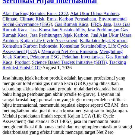
Sertifikasi Hijau Internasional
Alat Tracking Reduksi Emisi CO2
,
Alat Ukur Udara Ambien
,
Climate
,
Climate Risk
,
Emisi Karbon Perusahaan
,
Environmental
Social Governance (ESG)
,
Gas Rumah Kaca
,
IFRS
,
Jasa
,
Jasa Gas
Rumah Kaca
,
Jasa Konsultan Sustainability
,
Jasa Perhitungan Gas
Rumah Kaca
,
Jasa Perhitungan Jejak Karbon
,
Jual Alat Ukur Udara
Ambien
,
Kajian Life Cycle Assessment
,
Kalkulator Jejak Karbon
,
Konsultan Karbon Indonesia
,
Konsultan Sustainability
,
Life Cycle
Assessment (LCA)
,
Mencapai Net Zero Emission
,
Menghitung
Jejak Karbon
,
Pelaporan ESG
,
Pelatihan Inventarisasi Gas Rumah
Kaca
,
Product
,
Science Based Targets Initiative (SBTi)
,
Tracking
Reduksi Emisi CO2
·
August 1, 2026
Jasa hitung jejak karbon produk adalah layanan profesional yang
mengukur total emisi gas rumah kaca (GRK) yang dihasilkan
sepanjang siklus hidup suatu produk, mulai dari ekstraksi bahan
baku hingga pembuangan akhir (cradle-to-grave). Layanan ini
sangat krusial bagi perusahaan yang ingin memperoleh sertifikasi
hijau internasional, memenuhi regulasi ekspor seperti CBAM, dan
meningkatkan nilai jual di mata konsumen yang sadar lingkungan.
Melalui pendekatan ilmiah seperti Kajian LCA (Life Cycle
Assessment) dan standar ISO 14067, jasa ini membantu bisnis
mengidentifikasi titik panas emisi dan mengimplementasikan strategi
dekarbonisasi yang efektif untuk mencapai target Net Zero