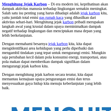
Menghitung Jejak Karbon
– Di era modern ini, keprihatinan akan
dampak aktivitas manusia terhadap lingkungan semakin meningkat.
Salah satu isu penting yang harus dihadapi adalah
jejak karbon
kita,
yaitu jumlah total emisi
gas rumah kaca
yang dihasilkan dari
aktivitas sehari-hari. Menghitung jejak
karbon
pribadi merupakan
langkah awal yang krusial dalam upaya meminimalkan dampak
negatif terhadap lingkungan dan menciptakan masa depan yang
lebih berkelanjutan.
Dengan memahami besarnya
jejak karbon
kita, kita dapat
mengidentifikasi area kehidupan yang perlu diperbaiki dan
mengambil tindakan yang tepat untuk mengurangi emisi. Mungkin
saja perubahan kecil dalam pola konsumsi energi, transportasi, atau
pola makan dapat memberikan dampak signifikan dalam
mengurangi jejak karbon kita.
Dengan menghitung jejak karbon secara teratur, kita dapat
memantau kemajuan upaya pengurangan emisi dan terus
menyesuaikan gaya hidup kita menuju keberlanjutan yang lebih
baik.