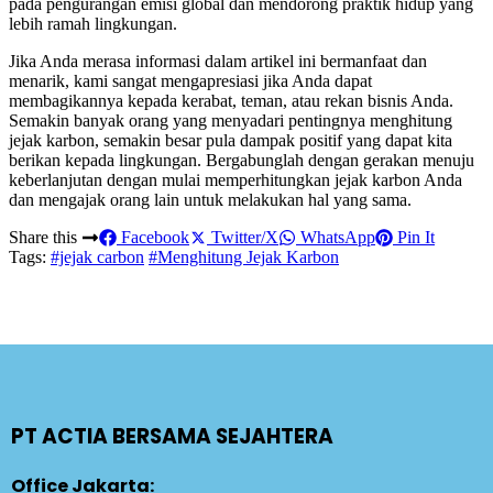
pada pengurangan emisi global dan mendorong praktik hidup yang
lebih ramah lingkungan.
Jika Anda merasa informasi dalam artikel ini bermanfaat dan
menarik, kami sangat mengapresiasi jika Anda dapat
membagikannya kepada kerabat, teman, atau rekan bisnis Anda.
Semakin banyak orang yang menyadari pentingnya menghitung
jejak karbon, semakin besar pula dampak positif yang dapat kita
berikan kepada lingkungan. Bergabunglah dengan gerakan menuju
keberlanjutan dengan mulai memperhitungkan jejak karbon Anda
dan mengajak orang lain untuk melakukan hal yang sama.
Share this
Facebook
Twitter/X
WhatsApp
Pin It
Tags:
#jejak carbon
#Menghitung Jejak Karbon
PT ACTIA BERSAMA SEJAHTERA
Office Jakarta: