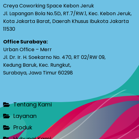
Creya Coworking Space Kebon Jeruk
Jl. Lapangan Bola No.5D, RT.7/RW.1, Kec. Kebon Jeruk,
Kota Jakarta Barat, Daerah Khusus Ibukota Jakarta
11530
Office Surabaya:
Urban Office – Merr
Jl. Dr. Ir. H. Soekarno No. 470, RT 02/RW 09,
Kedung Baruk, Kec. Rungkut,
Surabaya, Jawa Timur 60298
Tentang Kami
Layanan
Produk
Hubungi Kami