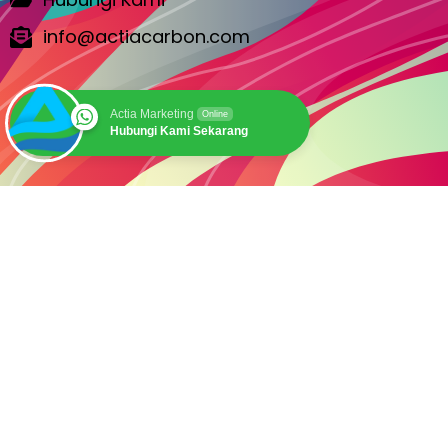
info@actiacarbon.com
Actia Marketing
Online
Hubungi Kami Sekarang