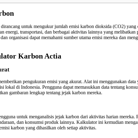
rbon
 dirancang untuk mengukur jumlah emisi karbon dioksida (CO2) yang di
 energi, transportasi, dan berbagai aktivitas lainnya yang melibatka
 dan organisasi dapat memahami sumber utama emisi mereka dan meng
lator Karbon Actia
urat
emberikan pengukuran emisi yang akurat. Alat ini menggunakan data y
si lokal di Indonesia. Pengguna dapat memasukkan data tentang konsum
atkan gambaran lengkap tentang jejak karbon mereka.
gguna untuk menganalisis jejak karbon dari aktivitas harian mereka
endaraan, dan konsumsi produk lainnya. Kalkulator ini kemudian mengan
si karbon yang dihasilkan oleh setiap aktivitas.