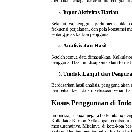
digunakan sebagai dasar untuk mengkalkula
Input Aktivitas Harian
Selanjutnya, pengguna perlu memasukkan dat
frekuensi perjalanan, dan pola konsumsi m
tentang jejak karbon pengguna.
Analisis dan Hasil
Setelah semua data dimasukkan, Kalkulator
pengguna. Hasil ini disajikan dalam format
Tindak Lanjut dan Pengur
Berdasarkan hasil analisis, pengguna aka
perubahan kecil dalam kebiasaan sehari-har
Kasus Penggunaan di Indo
Indonesia, sebagai negara berkembang deng
Kalkulator Karbon Actia dapat membantu m
menguranginya. Misalnya, di kota-kota bes
karbon. Dengan menggunakan Kalkulator Ka