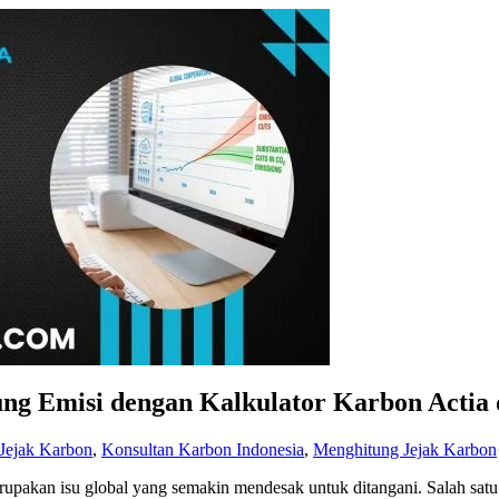
 Emisi dengan Kalkulator Karbon Actia d
 Jejak Karbon
,
Konsultan Karbon Indonesia
,
Menghitung Jejak Karbon
upakan isu global yang semakin mendesak untuk ditangani. Salah satu