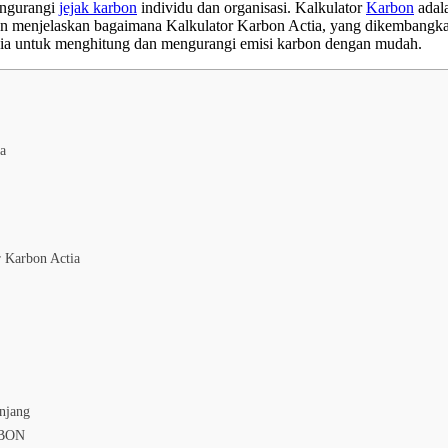
engurangi
jejak karbon
individu dan organisasi. Kalkulator
Karbon
adal
 akan menjelaskan bagaimana Kalkulator Karbon Actia, yang dikem
a untuk menghitung dan mengurangi emisi karbon dengan mudah.
a
 Karbon Actia
njang
RBON