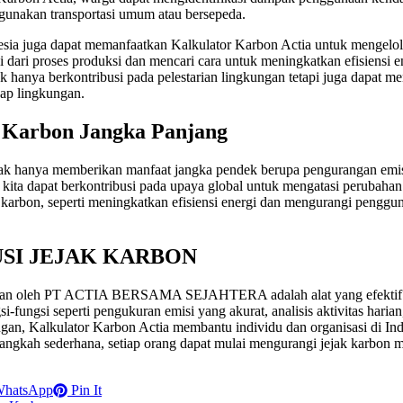
gunakan transportasi umum atau bersepeda.
nesia juga dapat memanfaatkan Kalkulator Karbon Actia untuk mengelol
 dari proses produksi dan mencari cara untuk meningkatkan efisiensi
k hanya berkontribusi pada pelestarian lingkungan tetapi juga dapat m
ap lingkungan.
k Karbon Jangka Panjang
k hanya memberikan manfaat jangka pendek berupa pengurangan emisi 
ita dapat berkontribusi pada upaya global untuk mengatasi perubahan 
arbon, seperti meningkatkan efisiensi energi dan mengurangi pengguna
USI JEJAK KARBON
gkan oleh PT ACTIA BERSAMA SEJAHTERA adalah alat yang efektif
fungsi seperti pengukuran emisi yang akurat, analisis aktivitas harian,
gan, Kalkulator Karbon Actia membantu individu dan organisasi di Indo
angkah sederhana, setiap orang dapat mulai mengurangi jejak karbon m
hatsApp
Pin It