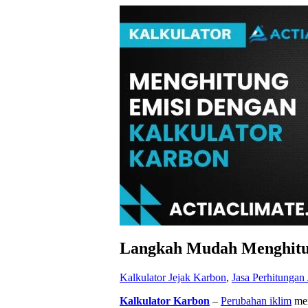
Langkah Mudah Menghitung
Kalkulator Jejak Karbon
,
Jasa Perhitungan
Kalkulator Karbon
–
Perubahan iklim
mer