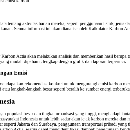
si emisi karbon.
a tentang aktivitas harian mereka, seperti penggunaan listrik, jenis 
akanan. Semua informasi ini akan dianalisis oleh Kalkulator Karbon 
 Karbon Actia akan melakukan analisis dan memberikan hasil berupa to
 yang mudah dipahami, lengkap dengan grafik dan laporan terperinci.
angan Emisi
n mendapatkan rekomendasi konkret untuk mengurangi emisi karbon mer
i atau langkah-langkah besar seperti beralih ke sumber energi terbaruka
nesia
an populasi besar dan tingkat urbanisasi yang tinggi, menghadapi tant
asyarakat Indonesia untuk lebih sadar akan jejak karbon mereka dan
ar seperti Jakarta dan Surabaya, penggunaan transportasi pribadi yang
rbon Actia, warga dapat mengidentifikasi dampak penggunaan kendara