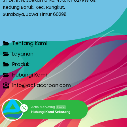
Jl. Dr. Ir. H. Soekarno No. 470, RT 02/RW 09,
Kedung Baruk, Kec. Rungkut,
Surabaya, Jawa Timur 60298
Tentang Kami
Layanan
Produk
Hubungi Kami
info@actiacarbon.com
Actia Marketing
Online
Hubungi Kami Sekarang