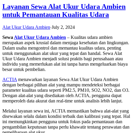
Layanan Sewa Alat Ukur Udara Ambien
untuk Pemantauan Kualitas Udara
Alat Ukur Udara Ambien
·
July 2, 2024
Sewa
Alat Ukur Udara Ambien
– Kualitas udara ambien
merupakan aspek krusial dalam menjaga kesehatan dan lingkungan.
Dalam usaha mengontrol dan memantau kualitas udara, penting
untuk menggunakan alat ukur yang tepat dan handal. Sewa Alat
Ukur Udara Ambien menjadi solusi praktis bagi perusahaan atau
individu yang memerlukan alat ini tanpa harus mengeluarkan biaya
besar untuk pembelian.
ACTIA
menawarkan layanan Sewa Alat Ukur Udara Ambien
dengan berbagai pilihan alat yang mampu mendeteksi berbagai
parameter kualitas udara seperti PM2.5, PM10, SO2, NO2, dan O3.
Dengan alat-alat yang disediakan oleh ACTIA, pengguna dapat
memperoleh data akurat dan real-time untuk analisis lebih lanjut.
Melalui layanan sewa ini, ACTIA memastikan bahwa alat-alat yang
disewakan selalu dalam kondisi terbaik dan kalibrasi yang tepat. Hal
ini memungkinkan pengguna untuk fokus pada pemantauan dan
pengambilan keputusan tanpa perlu khawatir tentang perawatan dan
pemeliharaan alat ukur.