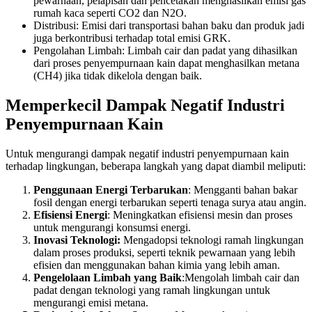
pewarnaan, pelapisan dan pencetakan menghasilkan emisi gas
rumah kaca seperti CO2 dan N2O.
Distribusi: Emisi dari transportasi bahan baku dan produk jadi
juga berkontribusi terhadap total emisi GRK.
Pengolahan Limbah: Limbah cair dan padat yang dihasilkan
dari proses penyempurnaan kain dapat menghasilkan metana
(CH4) jika tidak dikelola dengan baik.
Memperkecil Dampak Negatif Industri
Penyempurnaan Kain
Untuk mengurangi dampak negatif industri penyempurnaan kain
terhadap lingkungan, beberapa langkah yang dapat diambil meliputi:
Penggunaan Energi Terbarukan
: Mengganti bahan bakar
fosil dengan energi terbarukan seperti tenaga surya atau angin.
Efisiensi Energi
: Meningkatkan efisiensi mesin dan proses
untuk mengurangi konsumsi energi.
Inovasi Teknologi:
Mengadopsi teknologi ramah lingkungan
dalam proses produksi, seperti teknik pewarnaan yang lebih
efisien dan menggunakan bahan kimia yang lebih aman.
Pengelolaan Limbah yang Baik
:Mengolah limbah cair dan
padat dengan teknologi yang ramah lingkungan untuk
mengurangi emisi metana.